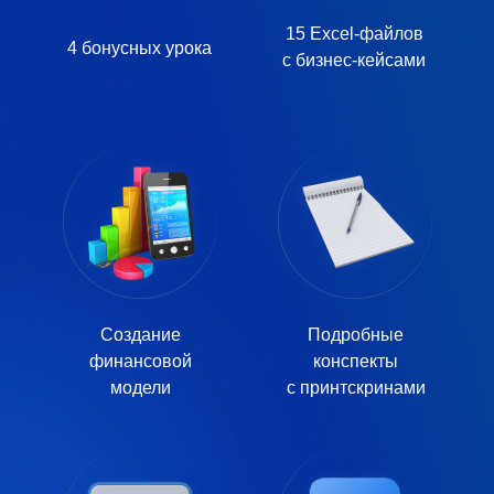
15
Excel-файлов
4
бонусных урока
с бизнес-кейсами
Создание
Подробные
финансовой
конспекты
модели
с принтскринами