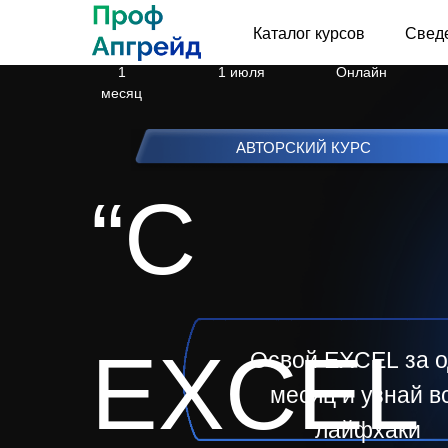
Длительность
Старт
Каталог курсов
Формат курса
Сведе
курса
1
1 июля
Онлайн
месяц
АВТОРСКИЙ КУРС
“С
EXCEL
Освой
EXCEL
за 
месяц и узнай
в
лайфхаки