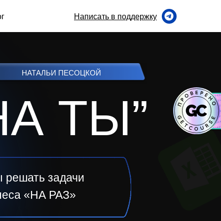
ог
Написать в поддержку
136к
160к
НАТАЛЬИ ПЕСОЦКОЙ
НА
ТЫ
”
ы решать
задачи
неса «НА РАЗ»