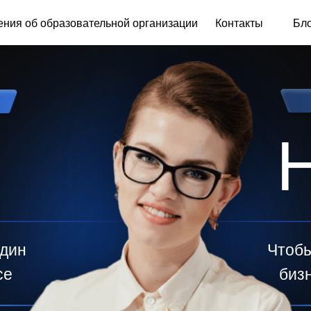
ProfUpgrade
ния об образовательной организации
Контакты
Бл
один
Чтоб
се
биз