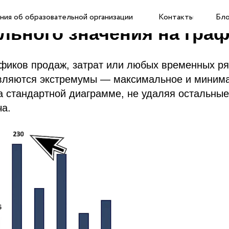
ие минимального и
ния об образовательной организации
Контакты
Бло
льного значения на гра
афиков продаж, затрат или любых временных р
являются экстремумы — максимальное и минима
а стандартной диаграмме, не удаляя остальны
ча.