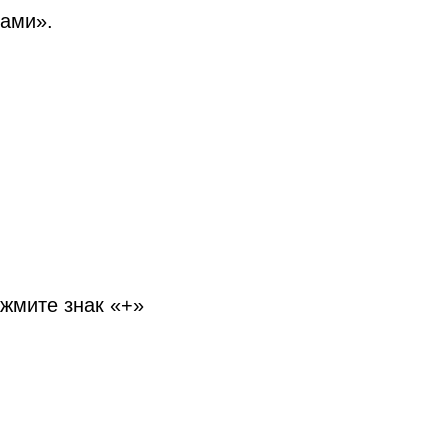
рами».
ажмите знак «+»