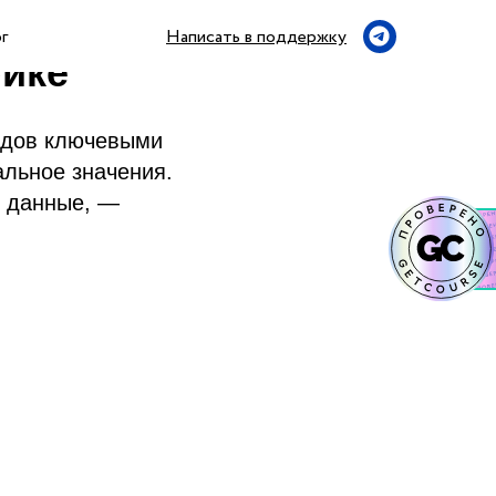
г
Написать в поддержку
фике
ядов ключевыми
льное значения.
е данные, —