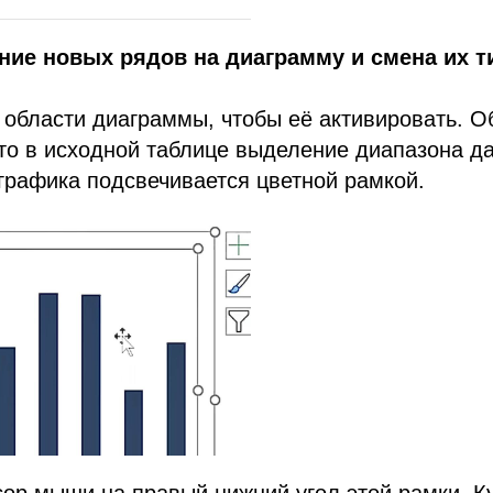
ние новых рядов на диаграмму и смена их т
 области диаграммы, чтобы её активировать. О
то в исходной таблице выделение диапазона д
графика подсвечивается цветной рамкой.
сор мыши на правый нижний угол этой рамки. К