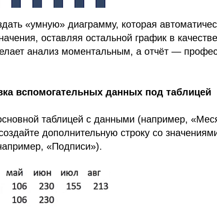
здать «умную» диаграмму, которая автоматиче
ачения, оставляя остальной график в качеств
делает анализ моментальным, а отчёт — профе
овка вспомогательных данных под таблицей
сновной таблицей с данными (например, «Мес
создайте дополнительную строку со значениям
например, «Подписи»).