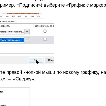
пример, «Подписи») выберите «График с марке
ите правой кнопкой мыши по новому графику, н
х» → «Сверху».