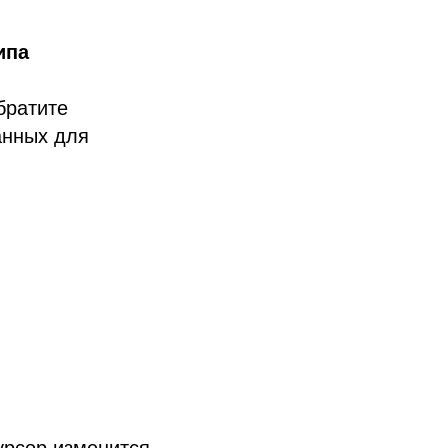
ипа
братите
анных для
урсор изменится