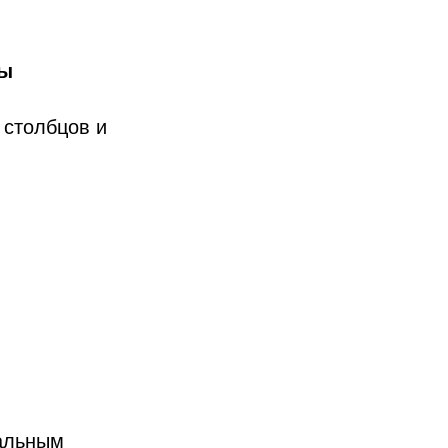
ры
 столбцов и
мальным