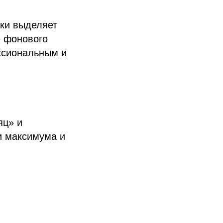
ски выделяет
е фонового
ссиональным и
яц» и
и максимума и