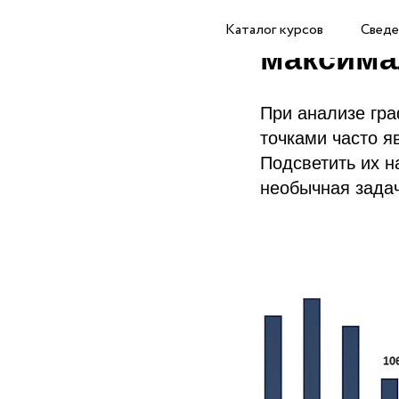
Выделен
Каталог курсов
Сведе
максима
При анализе гр
точками часто 
Подсветить их н
необычная зада