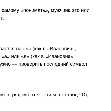
el самому «понимать», мужчина это или
а.
вается на «ч» (как в «Иванович»,
 «а» или «я» (как в «Ивановна»,
 нужно — проверить последний символ.
имер, рядом с отчеством в столбце D),