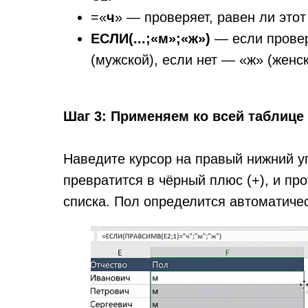
=«
ч
» — проверяет, равен ли этот
ЕСЛИ(...;«м»;«ж»)
— если провер
(мужской), если нет — «ж» (женск
Шаг 3: Применяем ко всей таблице
Наведите курсор на правый нижний уг
превратится в чёрный плюс (+), и пр
списка. Пол определится автоматичес