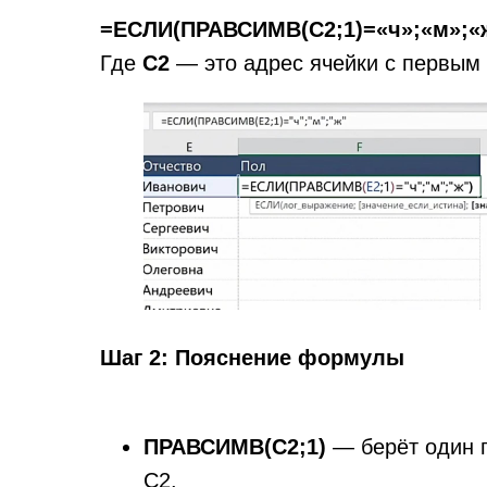
=ЕСЛИ(ПРАВСИМВ(C2;1)=«ч»;«м»;«
Где
C2
— это адрес ячейки с первым 
Шаг 2: Пояснение формулы
ПРАВСИМВ(C2;1)
— берёт один п
C2.